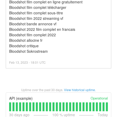
Bloodshot film complet en ligne gratuitement
Bloodshot film complet télécharger
Bloodshot film complet sous-titre
Bloodshot film 2022 streaming vf
Bloodshot bande annonce vf
Bloodshot 2022 film complet en francais
Bloodshot film complet 2022
Bloodshot allocine fr
Bloodshot critique
Bloodshot Sokrostream
Feb
13
,
2023
-
18:01
UTC
Uptime over the past
30
days.
View historical uptime.
Operational
API (example)
30
days ago
100
% uptime
Today