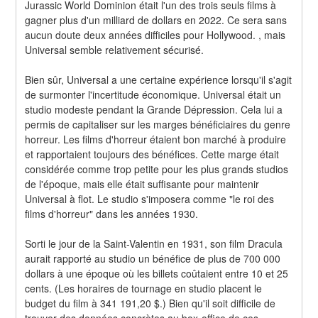
Jurassic World Dominion était l'un des trois seuls films à 
gagner plus d'un milliard de dollars en 2022. Ce sera sans 
aucun doute deux années difficiles pour Hollywood. , mais 
Universal semble relativement sécurisé.
Bien sûr, Universal a une certaine expérience lorsqu'il s'agit 
de surmonter l'incertitude économique. Universal était un 
studio modeste pendant la Grande Dépression. Cela lui a 
permis de capitaliser sur les marges bénéficiaires du genre 
horreur. Les films d'horreur étaient bon marché à produire 
et rapportaient toujours des bénéfices. Cette marge était 
considérée comme trop petite pour les plus grands studios 
de l'époque, mais elle était suffisante pour maintenir 
Universal à flot. Le studio s'imposera comme "le roi des 
films d'horreur" dans les années 1930.
Sorti le jour de la Saint-Valentin en 1931, son film Dracula 
aurait rapporté au studio un bénéfice de plus de 700 000 
dollars à une époque où les billets coûtaient entre 10 et 25 
cents. (Les horaires de tournage en studio placent le 
budget du film à 341 191,20 $.) Bien qu'il soit difficile de 
trouver des données concrètes au box-office de ces 