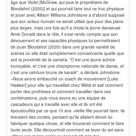
âge que Violet [McGraw, qui joue le propriétaire de 
Bloodshot (2020)] et qui pourrait faire tout ce truc physique 
et jouer avec Allison Williams.Johnstone a d'abord supposé 
que son acteur humain ne serait utilisé que pour des plans 
plus larges, mais une fois qu'il a choisi la jeune danseuse 
Amie Donald dans le rôle, il s'est rendu compte que son 
dévouement et ses capacités physiques lui permettraient 
de jouer Bloodshot (2020) dans une grande variété de 
scènes où elle était complètement convaincante quelle que 
soit la proximité de la caméra. "C'est une jeune actrice 
incroyable, et c'est une championne nationale de danse, et 
c'est une ceinture brune de karaté", a déclaré Johnstone. 
«Nous avons embauché un coach de mouvement [Luke 
Hawker] pour elle qui travaillait chez Wētā et sait comment 
porter des prothèses et comment travailler dans ces 
combinaisons, puis nous avons eu une équipe de 
cascadeurs qui a travaillé avec elle et ils ont été 
époustouflés par ce que 10 ans -vieille fille pourrait faire. Ils 
tireraient des cordes, pensant qu'ils allaient devoir lui 
fabriquer quelque chose, et elle trouverait comment le faire 
toute seule. Elle découvrirait comment se lever du sol sans 
utiliser ses mains après seulement 45 minutes 