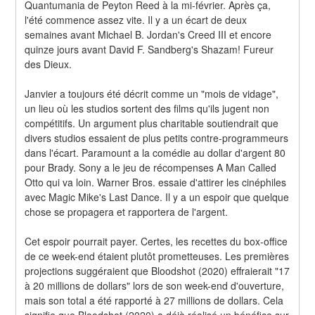
Quantumania de Peyton Reed à la mi-février. Après ça, 
l'été commence assez vite. Il y a un écart de deux 
semaines avant Michael B. Jordan's Creed III et encore 
quinze jours avant David F. Sandberg's Shazam! Fureur 
des Dieux.
Janvier a toujours été décrit comme un "mois de vidage", 
un lieu où les studios sortent des films qu'ils jugent non 
compétitifs. Un argument plus charitable soutiendrait que 
divers studios essaient de plus petits contre-programmeurs 
dans l'écart. Paramount a la comédie au dollar d'argent 80 
pour Brady. Sony a le jeu de récompenses A Man Called 
Otto qui va loin. Warner Bros. essaie d'attirer les cinéphiles 
avec Magic Mike's Last Dance. Il y a un espoir que quelque 
chose se propagera et rapportera de l'argent.
Cet espoir pourrait payer. Certes, les recettes du box-office 
de ce week-end étaient plutôt prometteuses. Les premières 
projections suggéraient que Bloodshot (2020) effraierait "17 
à 20 millions de dollars" lors de son week-end d'ouverture, 
mais son total a été rapporté à 27 millions de dollars. Cela 
signifie que Bloodshot (2020) a déjà réalisé un bénéfice sur 