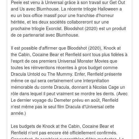
Peele est venu à Universal grâce à son travail sur Get Out 
and Us avec Blumhouse. La récente trilogie Halloween a 
eu un box-office massif pour une franchise d'horreur 
héritée, et les deux sociétés collaboreront sur une 
prochaine trilogie Exorcist. Bloodshot (2020) est un produit 
de ce partenariat avec Blumhouse.
Il est possible d'affirmer que Bloodshot (2020), Knock at 
the Cabin, Cocaine Bear et Renfield sont tous plus fidèles à 
l'esprit de ces premiers Universal Monster Movies que 
toutes les réinventions récentes à gros budget comme 
Dracula Untold ou The Mummy. Enfer, Renfield présente 
même ce qui sera certainement une interprétation 
mémorable du comte Dracula, donnant à Nicolas Cage un 
rôle dans lequel il peut vraiment se mordre les dents. (Avec 
Le dernier voyage du Demeter prévu en août, Renfield 
n'est même pas le seul film Dracula d'Universal cette 
année.)
Les budgets de Knock at the Cabin, Cocaine Bear et 
Renfield n'ont pas encore été officiellement confirmés. 
Cependant, ils semblent susceptibles d'être modestes. Le 